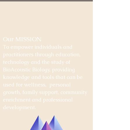
Our MISSION
To empower individuals and
practitioners through education,
technology and the study of
BioAcoustic Biology, providing
knowledge and tools that can be
used for wellness, personal
growth, family support, community
enrichment and professional
development.